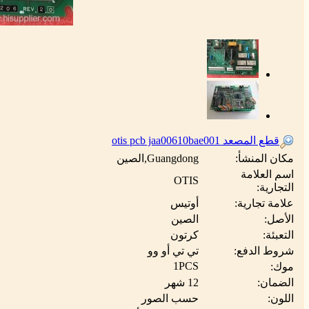
قطع المصعد otis pcb jaa00610bae001
مكان المنشأ:
Guangdong,الصين
اسم العلامة
OTIS
التجارية:
علامة تجارية:
أوتيس
الأصل:
الصين
التعبئة:
كرتون
شروط الدفع:
تي تي أو وو
1PCS
موك:
الضمان:
12 شهر
اللون:
حسب الصور