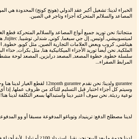
الخبراء لدينا: تشغيل أكبر عقد الدولي (هونج كونج) المحدودة هي المو
المصاعد والسلالم المتحركة أجزاء وتاجر في الصين.
منتجاتنا: نحن توريد جميع أنواع المصاعد والسلالم المتحركة قطع الغي
لميتسوبيشي, 
هيتاشي, كروب وبعض العلامات التجارية الصين, مثل كويو, خطوة, ال
الملكية, نحن أيضا توريد الأجزاء الميكانيكية هنا, مثل بكرات, حذاء ال
سلسلة خطوة, خطوة المصعد, المصعد درابزين, المصعد لوحة مشط,
المرابط الصفراء...
gurantee ولدينا: نحن نقدم 12month gurantee لقطع الغ
وسيتم كل أجزاء اختبار قبل التسليم للتأكد من ظروف عملها, إذا أي
نوعية رديئة, نحن سوف أعتبر دينا واستبدالها بسعر التكلفة لدينا هنا!
لدينا مصطلح الدفع: ترينيداد وتوباغو المدفوعة مسبقا أو وو المدفوع
لدينا خدمة ما بعد البيع: نحن نقبل استرداد 100٪ أو