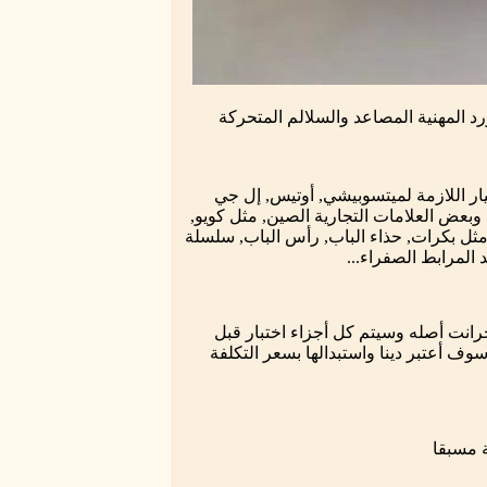
رد المهنية المصاعد والسلالم المتحركة
يار اللازمة لميتسوبيشي, أوتيس, إل جي
 شركة هيتاشي, كروب وبعض العلامات التجارية الصين, مثل كويو,
ا, مثل بكرات, حذاء الباب, رأس الباب, سلسلة
لمرابط الصفراء...
12m لقطع الغيار لدينا هنا وجرانت أصله وسيتم كل أجزاء اختبار قبل
وف أعتبر دينا واستبدالها بسعر التكلفة
ة مسبقا