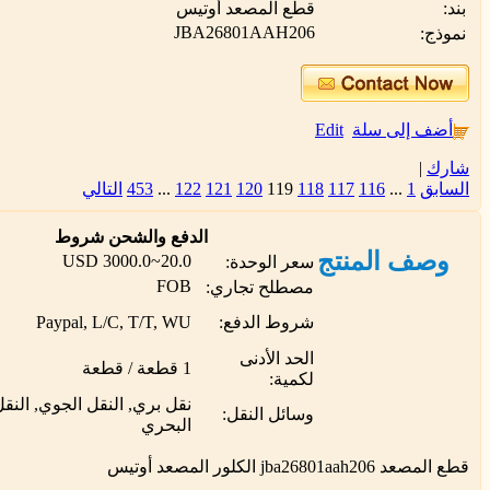
بند:
قطع المصعد أوتيس
JBA26801AAH206
نموذج:
أضف إلى سلة
Edit
شارك
|
السابق
1
...
116
117
118
119
120
121
122
...
453
التالي
الدفع والشحن شروط
وصف المنتج
20.0~3000.0 USD
سعر الوحدة:
FOB
مصطلح تجاري:
شروط الدفع:
Paypal, L/C, T/T, WU
الحد الأدنى
1 قطعة / قطعة
لكمية:
نقل بري, النقل الجوي, النق
وسائل النقل:
البحري
قطع المصعد jba26801aah206 الكلور المصعد أوتيس