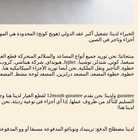
الخبراء لدينا: تشغيل أكبر عقد الدولي (هونج كونج) المحدودة هي المو
أجزاء وتاجر في الصين.
منتجاتنا: نحن توريد جميع أنواع المصاعد والسلالم المتحركة قطع الغ
سيغما, كوني, شندلر, توشيبا, fujitec, هيونداي,
خطوة, التأجير ونقل الملكية, نحن أيضا توريد الأجزاء الميكانيكية هن
خطوة, خطوة المصعد, المصعد درابزين, المصعد لوحة مشط, المصعد ا
gurantee ولدينا: نحن نقدم onth gurantee
التسليم للتأكد من ظروف عملها, إذا أي أجزاء في نوعية رديئة, نحن س
لدينا هنا!
لدينا مصطلح الدفع: ترينيداد وتوباغو المدفوعة مسبقا أو وو المدفوع