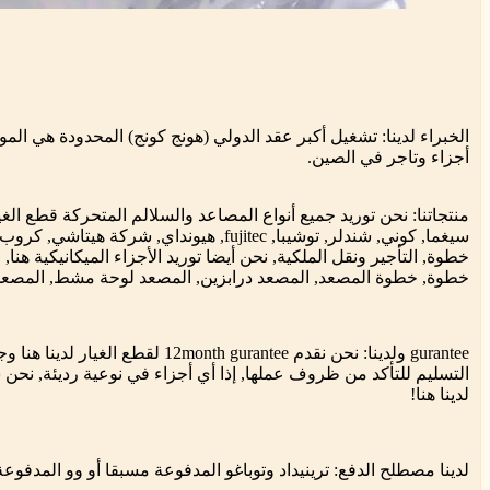
الخبراء لدينا: تشغيل أكبر عقد الدولي (هونج كونج) المحدودة هي المو
أجزاء وتاجر في الصين.
منتجاتنا: نحن توريد جميع أنواع المصاعد والسلالم المتحركة قطع الغ
سيغما, كوني, شندلر, توشيبا, fujitec, هيونداي,
خطوة, التأجير ونقل الملكية, نحن أيضا توريد الأجزاء الميكانيكية هن
خطوة, خطوة المصعد, المصعد درابزين, المصعد لوحة مشط, المصعد ا
gurantee ولدينا: نحن نقدم onth gurantee
التسليم للتأكد من ظروف عملها, إذا أي أجزاء في نوعية رديئة, نحن س
لدينا هنا!
لدينا مصطلح الدفع: ترينيداد وتوباغو المدفوعة مسبقا أو وو المدفوع