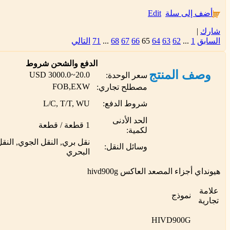
أضف إلى سلة
Edit
شارك
|
السابق
1
...
62
63
64
65
66
67
68
...
71
التالي
الدفع والشحن شروط
وصف المنتج
20.0~3000.0 USD
سعر الوحدة:
FOB,EXW
مصطلح تجاري:
شروط الدفع:
L/C, T/T, WU
الحد الأدنى
1 قطعة / قطعة
لكمية:
نقل بري, النقل الجوي, النق
وسائل النقل:
البحري
هيونداي أجزاء المصعد العاكس hivd900g
علامة
نموذج
تجارية
HIVD900G