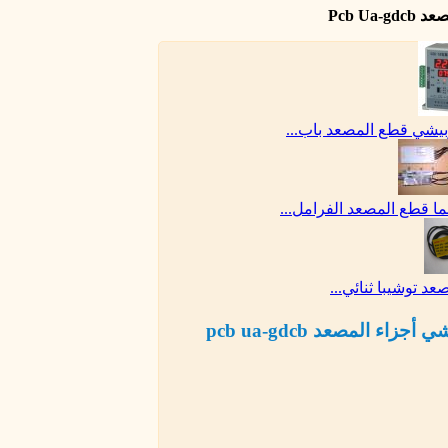
Pcb Ua
يشي قطع المصعد باب...
ا قطع المصعد الفرامل...
عد توشيبا ثنائي...
 أجزاء المصعد pcb ua-gdcb