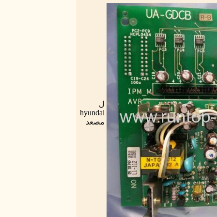
ل
hyundai
مصعد