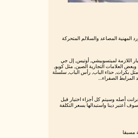
رد المهنية المصاعد والسلالم المتحركة
يار اللازمة لميتسوبيشي, أوتيس, إل جي
 شركة هيتاشي, كروب وبعض العلامات التجارية الصين, مثل كويو,
ا, مثل بكرات, حذاء الباب, رأس الباب, سلسلة
لمرابط الصفراء...
12m لقطع الغيار لدينا هنا وجرانت أصله وسيتم كل أجزاء اختبار قبل
وف أعتبر دينا واستبدالها بسعر التكلفة
ة مسبقا