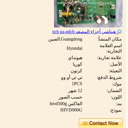
هيتاشي أجزاء المصعد pcb ua-gdcb
مكان المنشأ:
Guangdong,الصين
اسم العلامة
Hyundai
التجارية:
علامة تجارية:
هيونداي
الأصل:
كوريا
التعبئة:
كرتون
شروط الدفع:
تي تي أو وو
1PCS
موك:
الضمان:
12 شهر
اللون:
حسب الصور
بند:
العاكس hivd500g
HIVD900G
نموذج: