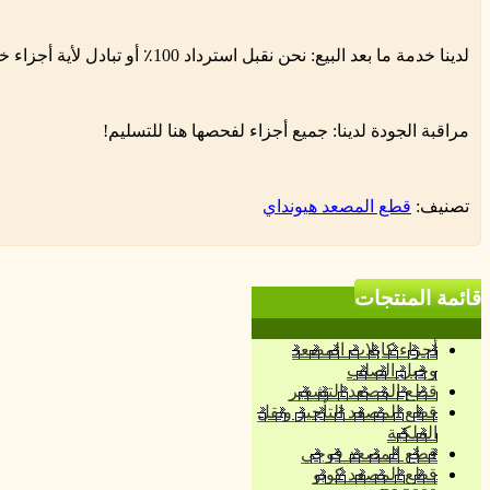
لدينا خدمة ما بعد البيع: نحن نقبل استرداد 100٪ أو تبادل لأية أجزاء خلل في نوعية رديئة!
مراقبة الجودة لدينا: جميع أجزاء لفحصها هنا للتسليم!
تصنيف:
قطع المصعد هيونداي
قائمة المنتجات
أجزاء كابلات المصعد
وحبل الصلب
قطع المصعد التشفير
قطع المصعد التأجير ونقل
الملكية
قطع المصعد فوجي
قطع المصعد كويو