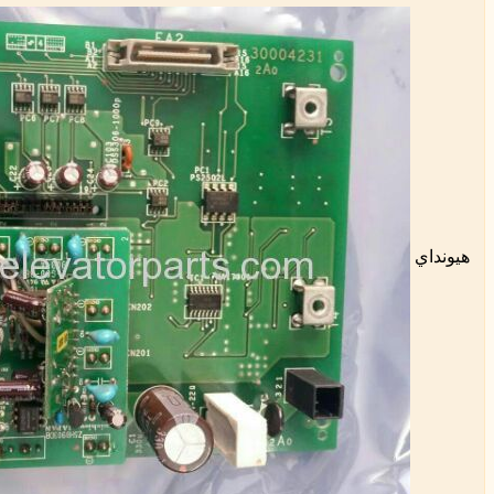
هيونداي