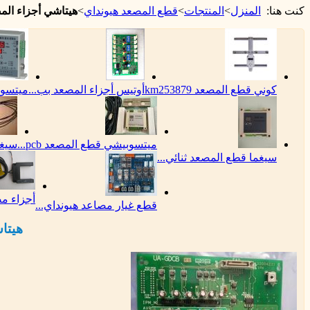
كنت هنا:
المنزل
>
المنتجات
>
قطع المصعد هيونداي
>
هيتاشي أجزاء المصعد -gdcb
كوني قطع المصعد km253879
أوتيس أجزاء المصعد بب...
ميتسوب
ميتسوبيشي قطع المصعد pcb...
سيغم
سيغما قطع المصعد ثنائي...
أجزاء مص
قطع غيار مصاعد هيونداي...
هيتاشي