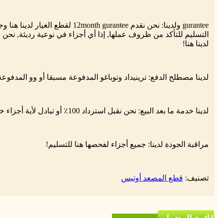
gurantee ولدينا: نحن نقدم onth gurantee
التسليم للتأكد من ظروف عملها, إذا أي أجزاء في نوعية رديئة, نحن س
لدينا هنا!
لدينا مصطلح الدفع: ترينيداد وتوباغو المدفوعة مسبقا أو وو المدفوع
لدينا خدمة ما بعد البيع: نحن نقبل استرداد 100٪ أو تبادل لأية أجزاء خلل في نوعية رديئة!
مراقبة الجودة لدينا: جميع أجزاء لفحصها هنا للتسليم!
تصنيف:
قطع المصعد أوتيس