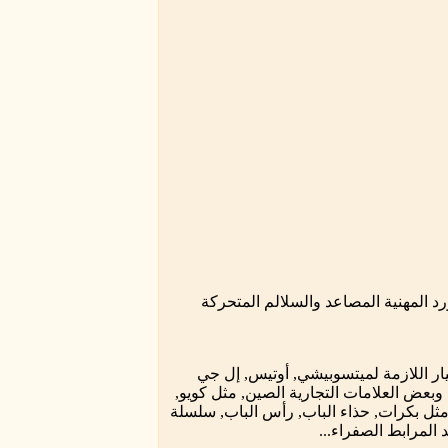
رد المهنية المصاعد والسلالم المتحركة
يار اللازمة لميتسوبيشي, أوتيس, إل جي
 شركة هيتاشي, كروب وبعض العلامات التجارية الصين, مثل كويو,
ا, مثل بكرات, حذاء الباب, رأس الباب, سلسلة
لمرابط الصفراء...