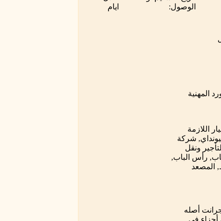
الوصول:
ايام
ل
رد المهنية
ار اللازمة
أوتيس, إل جي سيغما, كوني, شندلر, توشيبا, fujitec, هيونداي, شركة
تأجير ونقل
باب, رأس الباب,
 المصعد
يار لدينا هنا وجرانت أصله
 أجزاء في