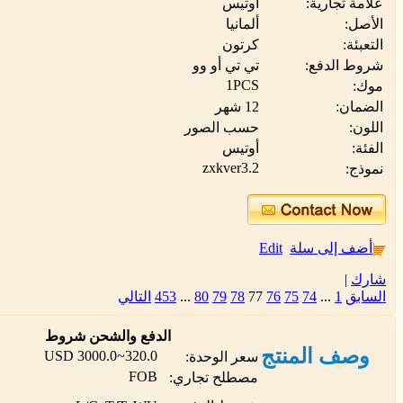
علامة تجارية:
أوتيس
الأصل:
ألمانيا
التعبئة:
كرتون
شروط الدفع:
تي تي أو وو
1PCS
موك:
الضمان:
12 شهر
اللون:
حسب الصور
الفئة:
أوتيس
zxkver3.2
نموذج:
أضف إلى سلة
Edit
شارك
|
السابق
1
...
74
75
76
77
78
79
80
...
453
التالي
الدفع والشحن شروط
وصف المنتج
320.0~3000.0 USD
سعر الوحدة:
FOB
مصطلح تجاري: