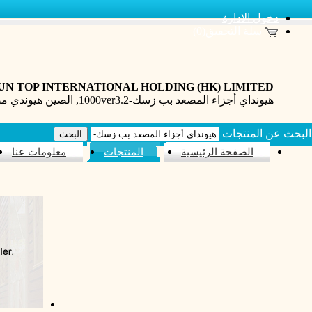
دخول الادارة
سلة التحقيق(0)
UN TOP INTERNATIONAL HOLDING (HK) LIMITED
هيونداي أجزاء المصعد بب زسك-1000ver3.2, الصين هيوندي مصعد أجزاء مؤشر لد ملسد-100 شركة تجارية
البحث عن المنتجات
الصفحة الرئيسية
المنتجات
معلومات عنا