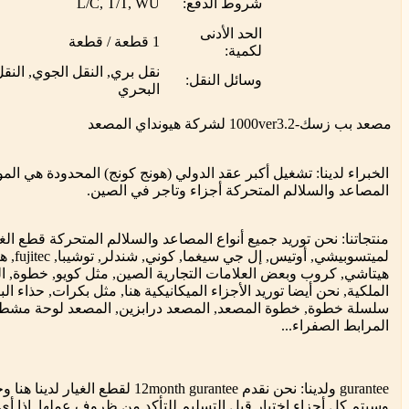
شروط الدفع:
L/C, T/T, WU
الحد الأدنى
1 قطعة / قطعة
لكمية:
نقل بري, النقل الجوي, النق
وسائل النقل:
البحري
مصعد بب زسك-1000ver3.2 لشركة هيونداي المصعد
الخبراء لدينا: تشغيل أكبر عقد الدولي (هونج كونج) المحدودة هي المو
المصاعد والسلالم المتحركة أجزاء وتاجر في الصين.
منتجاتنا: نحن توريد جميع أنواع المصاعد والسلالم المتحركة قطع الغي
لميتسوبيشي, 
هيتاشي, كروب وبعض العلامات التجارية الصين, مثل كويو, خطوة, ال
الملكية, نحن أيضا توريد الأجزاء الميكانيكية هنا, مثل بكرات, حذاء ال
سلسلة خطوة, خطوة المصعد, المصعد درابزين, المصعد لوحة مشط,
المرابط الصفراء...
gurantee ولدينا: نحن نقدم 12month gurantee لقطع الغ
وسيتم كل أجزاء اختبار قبل التسليم للتأكد من ظروف عملها, إذا أي