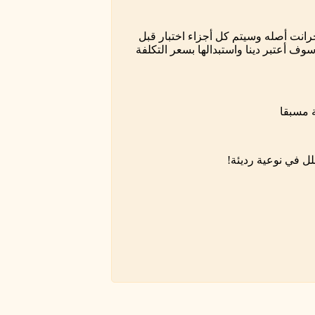
12m لقطع الغيار لدينا هنا وجرانت أصله وسيتم كل أجزاء اختبار قبل
وف أعتبر دينا واستبدالها بسعر التكلفة
ة مسبقا